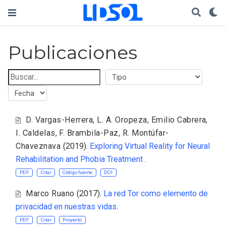
Publicaciones
D. Vargas-Herrera
,
L. A. Oropeza
,
Emilio Cabrera
,
I. Caldelas
,
F. Brambila-Paz
,
R. Montúfar-
Chaveznava
(2019).
Exploring Virtual Reality for Neural
Rehabilitation and Phobia Treatment
.
PDF
Citar
Código fuente
DOI
Marco Ruano
(2017).
La red Tor como elemento de
privacidad en nuestras vidas
.
PDF
Citar
Proyecto